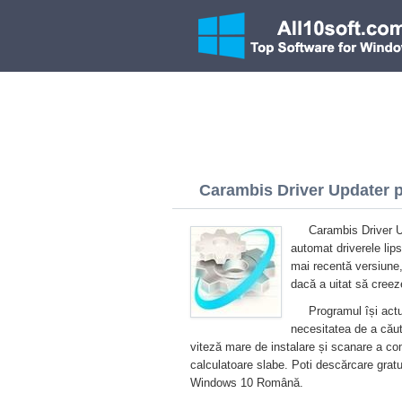
Carambis Driver Updater p
Carambis Driver U
automat driverele lip
mai recentă versiune,
dacă a uitat să creez
Programul își act
necesitatea de a căut
viteză mare de instalare și scanare a com
calculatoare slabe. Poti descărcare grat
Windows 10 Română.