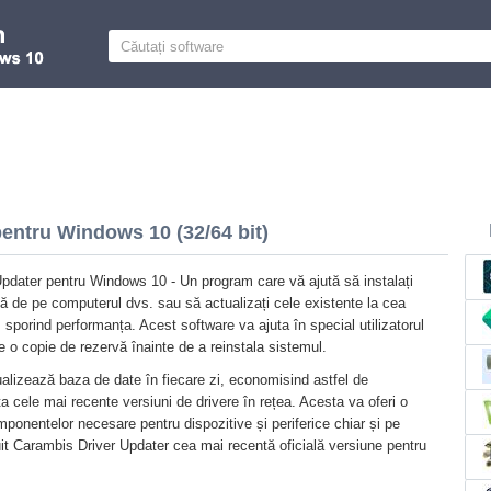
entru Windows 10 (32/64 bit)
pdater pentru Windows 10 - Un program care vă ajută să instalați
să de pe computerul dvs. sau să actualizați cele existente la cea
 sporind performanța. Acest software va ajuta în special utilizatorul
e o copie de rezervă înainte de a reinstala sistemul.
ualizează baza de date în fiecare zi, economisind astfel de
a cele mai recente versiuni de drivere în rețea. Acesta va oferi o
ponentelor necesare pentru dispozitive și periferice chiar și pe
uit Carambis Driver Updater cea mai recentă oficială versiune pentru