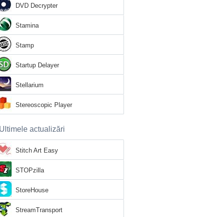
DVD Decrypter
Stamina
Stamp
Startup Delayer
Stellarium
Stereoscopic Player
Ultimele actualizări
Stitch Art Easy
STOPzilla
StoreHouse
StreamTransport